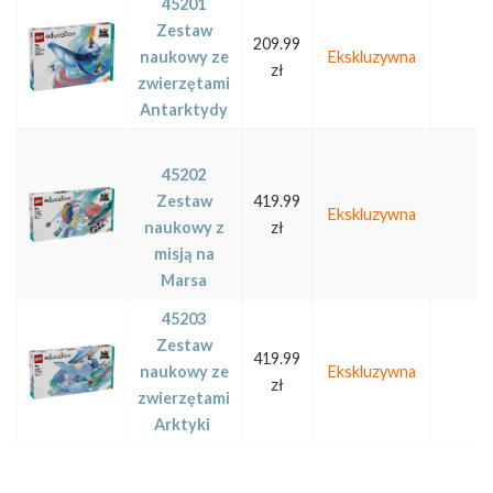
45201
Zestaw
209.99
naukowy ze
Ekskluzywna
zł
zwierzętami
Antarktydy
45202
Zestaw
419.99
Ekskluzywna
naukowy z
zł
misją na
Marsa
45203
Zestaw
419.99
naukowy ze
Ekskluzywna
zł
zwierzętami
Arktyki