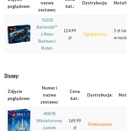
nazwa
Dystrybucja:
Notatka
poglądowe:
kat.:
zestawu:
76333
Batmobil™
124.99
5 zł tanie
z filmu
Ograniczona
zł
w necie
Batman i
Robin
Disney:
Numer i
Zdjęcie
Cena
nazwa
Dystrybucja:
Notat
poglądowe:
kat.:
zestawu:
40478
Miniaturowy
169.99
Ekskluzywna
zamek
zł