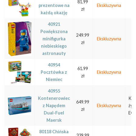
81.99
prezentowe na
Ekskluzywna
zł
każdą okazję
40921
Powiększona
249.99
minifigurka
Ekskluzywna
zł
niebieskiego
astronauty
40954
61.99
Pocztówka z
Ekskluzywna
zł
Niemiec
40955
Kontenerowiec
Kró
649.99
z Napędem
Ekskluzywna
żyw
zł
Dual-Fuel
EOL
Maersk
80118 Chińska
339.99