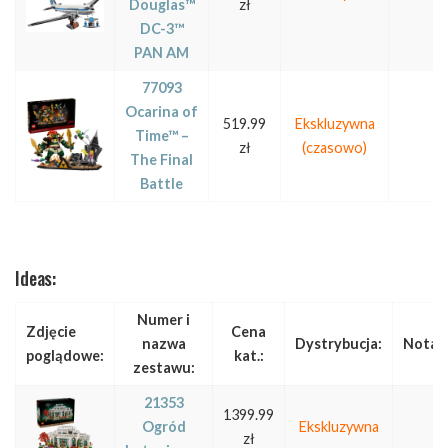
Douglas™
zł
DC-3™
PAN AM
77093
Ocarina of
519.99
Ekskluzywna
Time™ –
zł
(czasowo)
The Final
Battle
Ideas:
Numer i
Zdjęcie
Cena
nazwa
Dystrybucja:
Notat
poglądowe:
kat.:
zestawu:
21353
1399.99
Ogród
Ekskluzywna
zł