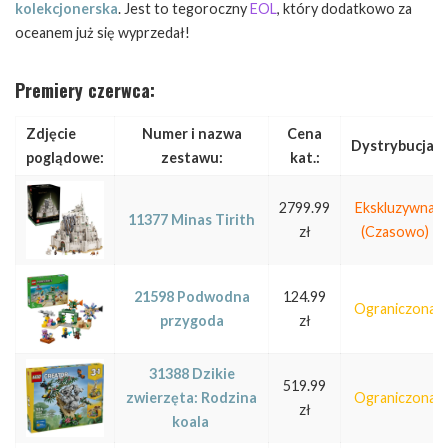
kolekcjonerska
. Jest to tegoroczny
EOL
, który dodatkowo za
oceanem już się wyprzedał!
Premiery czerwca:
Zdjęcie
Numer i nazwa
Cena
Dystrybucja:
poglądowe:
zestawu:
kat.:
2799.99
Ekskluzywna
11377
Minas Tirith
zł
(Czasowo)
21598 Podwodna
124.99
Ograniczona
przygoda
zł
31388 Dzikie
519.99
zwierzęta: Rodzina
Ograniczona
zł
koala