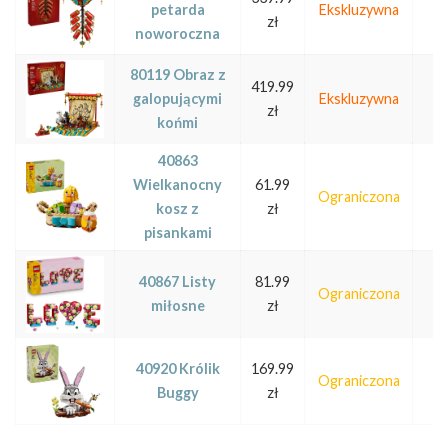
petarda
Ekskluzywna
zł
noworoczna
80119 Obraz z
419.99
galopującymi
Ekskluzywna
zł
końmi
40863
Wielkanocny
61.99
Ograniczona
kosz z
zł
pisankami
40867 Listy
81.99
Ograniczona
miłosne
zł
40920 Królik
169.99
Ograniczona
Buggy
zł