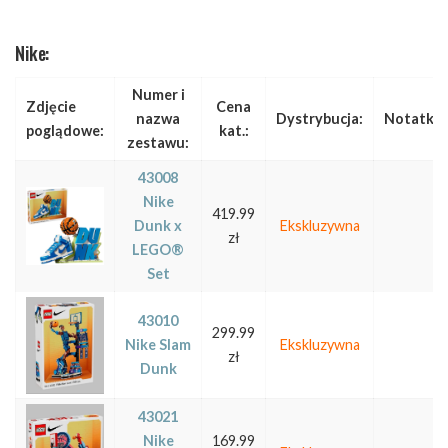
Nike:
Numer i
Zdjęcie
Cena
nazwa
Dystrybucja:
Notatka:
poglądowe:
kat.:
zestawu:
43008
Nike
419.99
Dunk x
Ekskluzywna
zł
LEGO®
Set
43010
299.99
Nike Slam
Ekskluzywna
zł
Dunk
43021
Nike
169.99