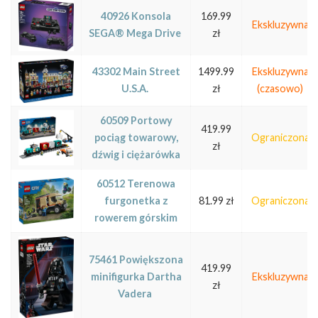
40926 Konsola
169.99
Ekskluzywna
SEGA® Mega Drive
zł
43302 Main Street
1499.99
Ekskluzywna
U.S.A.
zł
(czasowo)
60509
Portowy
419.99
pociąg towarowy,
Ograniczona
zł
dźwig i ciężarówka
60512
Terenowa
furgonetka z
81.99 zł
Ograniczona
rowerem górskim
75461
Powiększona
419.99
minifigurka Dartha
Ekskluzywna
zł
Vadera