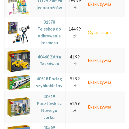
31175 Zamek
169.99
Ekskluzywna
jednorożców
zł
31378
Teleskop do
144.99
Ograniczona
odkrywania
zł
kosmosu
40468 Żółta
41.99
Ekskluzywna
Taksówka
zł
40518 Pociąg
81.99
Ekskluzywna
szybkobieżny
zł
40519
Pocztówka z
61.99
Ekskluzywna
Nowego
zł
Jorku
40569