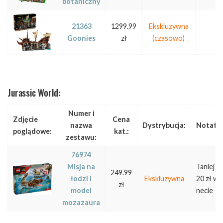
botaniczny
21363
1299.99
Ekskluzywna
Goonies
zł
(czasowo)
Jurassic World:
Numer i
Zdjęcie
Cena
nazwa
Dystrybucja:
Notatk
poglądowe:
kat.:
zestawu:
76974
Misja na
Taniej o
249.99
łodzi i
Ekskluzywna
20 zł w
zł
model
necie
mozazaura