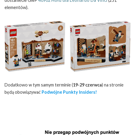
dostaniecie GwP
40902 Hołd dla Leonardo Da Vinci
(251
elementów).
Dodatkowo w tym samym terminie (
19-29 czerwca
) na stronie
będą obowiązywać
Podwójne Punkty Insiders!