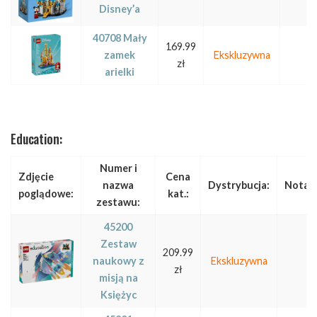
Disney’a
40708 Mały
169.99
zamek
Ekskluzywna
zł
arielki
Education:
Numer i
Zdjęcie
Cena
nazwa
Dystrybucja:
Notat
poglądowe:
kat.:
zestawu:
45200
Zestaw
209.99
naukowy z
Ekskluzywna
zł
misją na
Księżyc