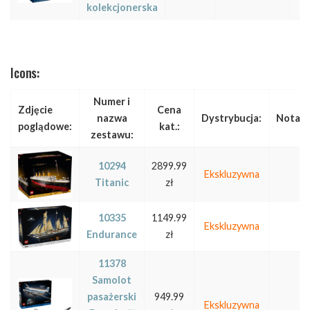
kolekcjonerska
Icons:
Numer i
Zdjęcie
Cena
nazwa
Dystrybucja:
Notatk
poglądowe:
kat.:
zestawu:
10294
2899.99
Ekskluzywna
Titanic
zł
10335
1149.99
Ekskluzywna
Endurance
zł
11378
Samolot
pasażerski
949.99
Ekskluzywna