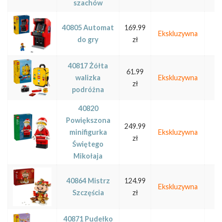
szachów
40805 Automat
169.99
Ekskluzywna
do gry
zł
40817 Żółta
61.99
walizka
Ekskluzywna
zł
podróżna
40820
Powiększona
249.99
minifigurka
Ekskluzywna
zł
Świętego
Mikołaja
40864 Mistrz
124.99
Ekskluzywna
Szczęścia
zł
40871 Pudełko