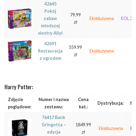
42645
Pokój
79.99
zabaw
Ekskluzywna
EOL 20
zł
młodszej
siostry Aliyi
42691
559.99
Restauracja
Ekskluzywna
zł
z ogrodem
Harry Potter:
Zdjęcie
Numer i nazwa
Cena
Dystrybucja:
No
poglądowe:
zestawu:
kat.:
76417 Bank
Gringotta –
1849.99
Ekskluzywna
EO
edycja
zł