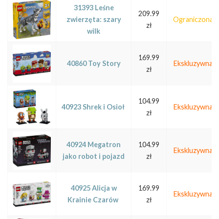
31393 Leśne
209.99
zwierzęta: szary
Ograniczona
zł
wilk
169.99
40860 Toy Story
Ekskluzywna
zł
104.99
40923 Shrek i Osioł
Ekskluzywna
zł
40924 Megatron
104.99
Ekskluzywna
jako robot i pojazd
zł
40925 Alicja w
169.99
Ekskluzywna
Krainie Czarów
zł