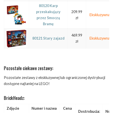
80120 Karp
przeskakujący
209.99
Ekskluzywna
przez Smoczą
zł
Bramę
469.99
80121 Stary zajazd
Ekskluzywna
zł
Pozostałe ciekawe zestawy:
Pozostałe zestawy z ekskluzywnej lub ograniczonej dystrybucji
dostępne najtaniej na LEGO!
BrickHeadz:
Zdjęcie
Numer i nazwa
Cena
Dystrybucja:
Not