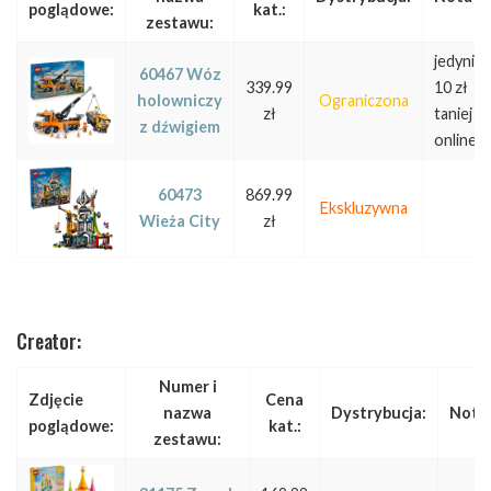
poglądowe:
kat.:
zestawu:
jedynie
60467 Wóz
339.99
10 zł
holowniczy
Ograniczona
zł
taniej
z dźwigiem
online
60473
869.99
Ekskluzywna
Wieża City
zł
Creator:
Numer i
Zdjęcie
Cena
nazwa
Dystrybucja:
Nota
poglądowe:
kat.:
zestawu: