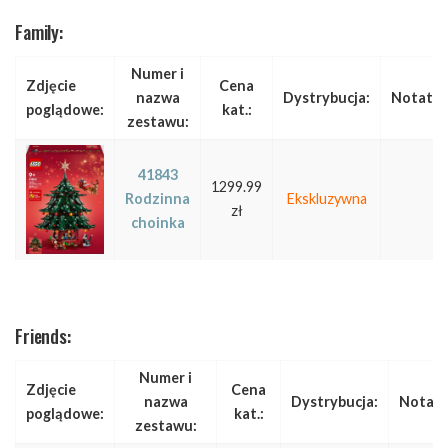
Family:
Numer i
Zdjęcie
Cena
nazwa
Dystrybucja:
Notatka
poglądowe:
kat.:
zestawu:
41843
1299.99
Rodzinna
Ekskluzywna
zł
choinka
Friends:
Numer i
Zdjęcie
Cena
nazwa
Dystrybucja:
Notatk
poglądowe:
kat.:
zestawu: