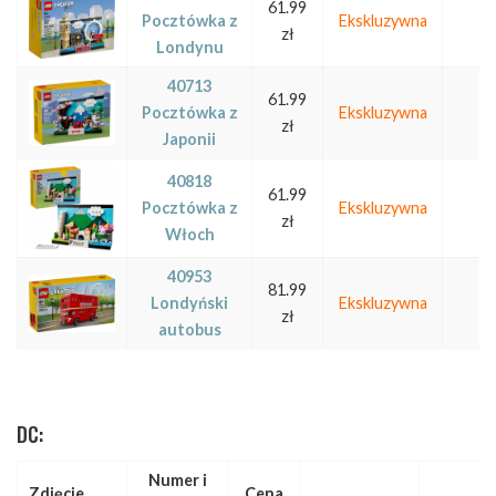
61.99
Pocztówka z
Ekskluzywna
zł
Londynu
40713
61.99
Pocztówka z
Ekskluzywna
zł
Japonii
40818
61.99
Pocztówka z
Ekskluzywna
zł
Włoch
40953
81.99
Londyński
Ekskluzywna
zł
autobus
DC:
Numer i
Zdjęcie
Cena