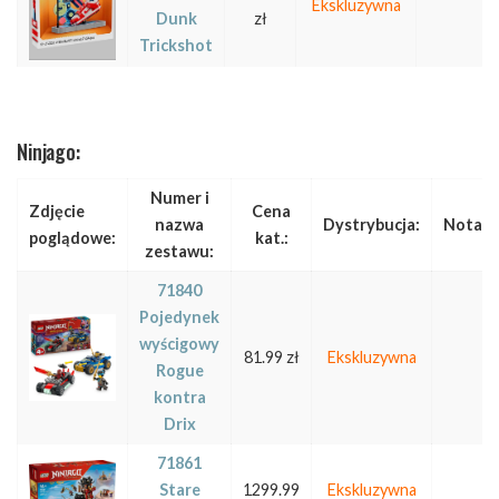
Ekskluzywna
Dunk
zł
Trickshot
Ninjago:
Numer i
Zdjęcie
Cena
nazwa
Dystrybucja:
Notatk
poglądowe:
kat.:
zestawu:
71840
Pojedynek
wyścigowy
81.99 zł
Ekskluzywna
Rogue
kontra
Drix
71861
Stare
1299.99
Ekskluzywna