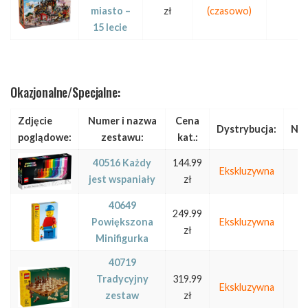
miasto –
zł
(czasowo)
15 lecie
Okazjonalne/Specjalne:
Zdjęcie
Numer i nazwa
Cena
Dystrybucja:
Not
poglądowe:
zestawu:
kat.:
40516 Każdy
144.99
Ekskluzywna
jest wspaniały
zł
40649
249.99
Powiększona
Ekskluzywna
zł
Minifigurka
40719
Tradycyjny
319.99
Ekskluzywna
zestaw
zł