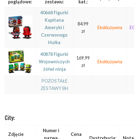
poglądowe:
zestawu:
kat.:
40668 Figurki
Kapitana
84.99
Ameryki i
Ekskluzywna
EOL
zł
Czerwonego
Hulka
40878 Figurki
169.99
Wojowniczych
Ekskluzywna
zł
żółwi ninja
POZOSTAŁE
ZESTAWY BH
City:
Numer i
Zdjęcie
Cena
nazwa
Dystrybucja:
Notatk