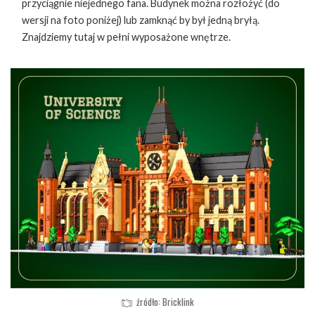
przyciągnie niejednego fana. Budynek można rozłożyć (do
wersji na foto poniżej) lub zamknąć by był jedną bryłą.
Znajdziemy tutaj w pełni wyposażone wnętrze.
źródło: Bricklink