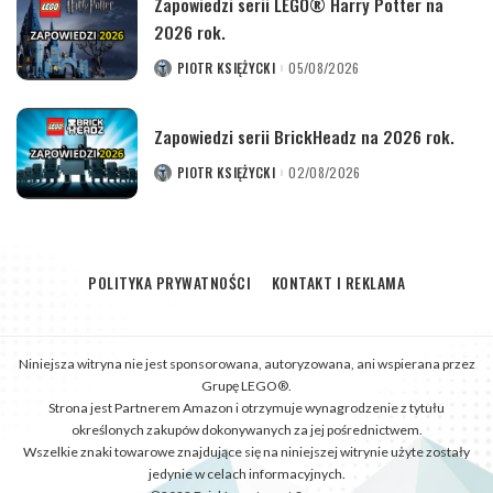
Zapowiedzi serii LEGO® Harry Potter na
2026 rok.
PIOTR KSIĘŻYCKI
05/08/2026
POSTED
BY
Zapowiedzi serii BrickHeadz na 2026 rok.
PIOTR KSIĘŻYCKI
02/08/2026
POSTED
BY
POLITYKA PRYWATNOŚCI
KONTAKT I REKLAMA
Niniejsza witryna nie jest sponsorowana, autoryzowana, ani wspierana przez
Grupę LEGO®.
Strona jest Partnerem Amazon i otrzymuje wynagrodzenie z tytułu
określonych zakupów dokonywanych za jej pośrednictwem.
Wszelkie znaki towarowe znajdujące się na niniejszej witrynie użyte zostały
jedynie w celach informacyjnych.