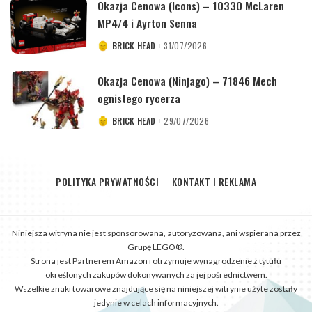
Okazja Cenowa (Icons) – 10330 McLaren
MP4/4 i Ayrton Senna
BRICK HEAD
31/07/2026
POSTED
BY
Okazja Cenowa (Ninjago) – 71846 Mech
ognistego rycerza
BRICK HEAD
29/07/2026
POSTED
BY
POLITYKA PRYWATNOŚCI
KONTAKT I REKLAMA
Niniejsza witryna nie jest sponsorowana, autoryzowana, ani wspierana przez
Grupę LEGO®.
Strona jest Partnerem Amazon i otrzymuje wynagrodzenie z tytułu
określonych zakupów dokonywanych za jej pośrednictwem.
Wszelkie znaki towarowe znajdujące się na niniejszej witrynie użyte zostały
jedynie w celach informacyjnych.