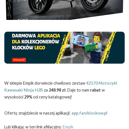
W sklepie Empik dorwiecie chwilowo zestaw
42170 Motocykl
Kawasaki Ninja H2R
za
248.98 zł
. Daje to nam
rabat
w
wysokości
29%
od ceny katalogowej!
Ofertę znajdziecie w naszej aplikacji:
app.faniklockow.pl
Lub klikając w ten link afiliacyjny:
Empik